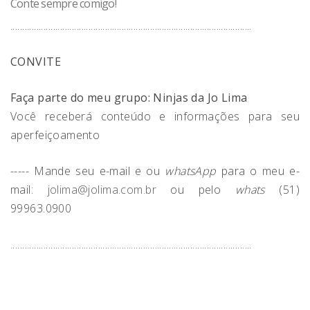
Conte sempre comigo!
......................................................................................................
CONVITE
Faça parte do meu grupo: Ninjas da Jo Lima
Você receberá conteúdo e informações para seu
aperfeiçoamento
----- Mande seu e-mail e ou
whatsApp
para o meu e-
mail:
jolima@jolima.com.br
ou pelo
whats
(51)
99963.0900
......................................................................................................