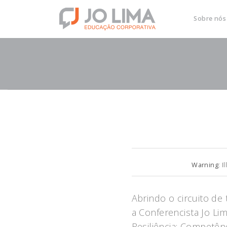
Sobre nó
Warning
: I
Abrindo o circuito de 
a Conferencista Jo L
Resiliência: Competên