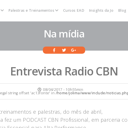
s
Palestras e Treinamentos
Cursos EAD
Insights da Jo
Blog
Na mídia
Entrevista Radio CBN
08/04/2017 - 10h55min
llegal string offset 'ac13fonte' in
/home/jolima/www/include/noticias.ph
treinamentos e palestras, do mês de abril,
ima fez um PODCAST CBN Profissional, em parceria 
cia Essencial para Alta Performance.