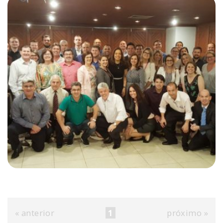
« anterior
1
próximo »